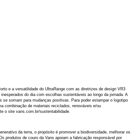
forto e a versatilidade do UltraRange com as diretrizes de design VR3
 inesperados do dia com escolhas sustentáveis ao longo da jornada. A
os se somam para mudanças positivas. Para poder estampar o logotipo
ma combinação de materiais reciclados, renováveis e/ou
te o site vans.com.br/sustentabilidade.
erativo da terra, o propósito é promover a biodiversidade, melhorar os
 Os produtos de couro da Vans apoiam a fabricação responsável por