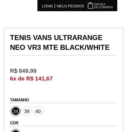
SACOLA
|
LOGIN
MEUS PEDIDOS
DE COMPRAS
TENIS VANS ULTRARANGE
NEO VR3 MTE BLACK/WHITE
R$ 849,99
6x de R$ 141,67
TAMANHO
34
39
40
COR