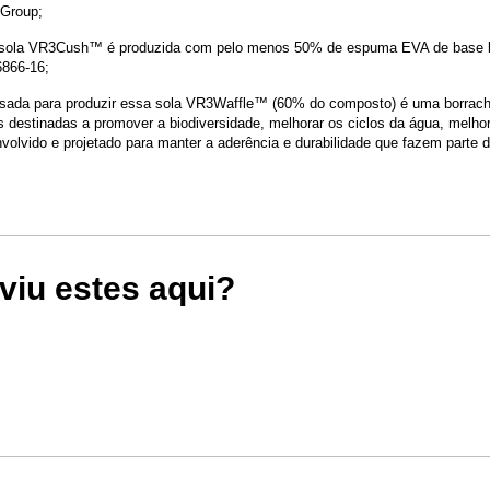
 Group;
essola VR3Cush™ é produzida com pelo menos 50% de espuma EVA de base bio
866-16;
usada para produzir essa sola VR3Waffle™ (60% do composto) é uma borracha 
las destinadas a promover a biodiversidade, melhorar os ciclos da água, melh
nvolvido e projetado para manter a aderência e durabilidade que fazem parte 
viu estes aqui?