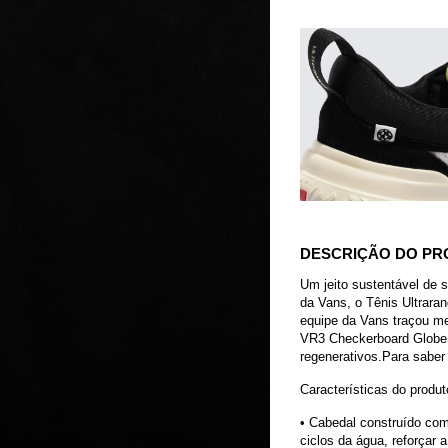
DESCRIÇÃO DO P
Um jeito sustentável de s
da Vans, o Tênis Ultrara
equipe da Vans traçou me
VR3 Checkerboard Globe, 
regenerativos.Para saber 
Características do produt
• Cabedal construído com
ciclos da água, reforçar