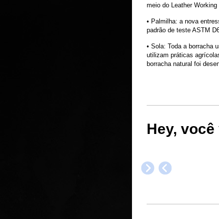
meio do Leather Working
• Palmilha: a nova entr
padrão de teste ASTM D6
• Sola: Toda a borracha 
utilizam práticas agríco
borracha natural foi dese
Hey, você 